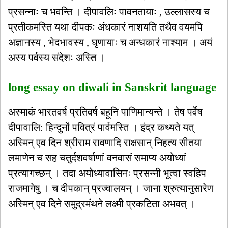
प्रसन्नाः च भवन्ति । दीपावलिः पावनतायाः , उल्लासस्य च
प्रतीकमस्ति यथा दीपकः अंधकारं नाशयति तथैव वयमपि
अज्ञानस्य , भेदभावस्य , घृणायाः च अन्धकारं नाश्याम । अयं
अस्य पर्वस्य संदेशः अस्ति ।
long essay on diwali in Sanskrit language
अस्माकं भारतवर्ष प्रतिवर्ष बहूनि पाणिमान्यन्ते । तेष पर्वेष
दीपावालि: हिन्दुनों पवित्रं पार्वमस्ति । इंद्र कथ्यते यत्
अस्मिन् एव दिन श्रीराम रावणादि राक्षसान् निहत्य सीतया
लमाणेन च सह चतुर्दशवर्षाणां वनवासं समाप्य अयोध्यां
प्रत्यागच्छन् । तदा अयोध्यावासिनः प्रसन्नी भूत्वा स्वहिप
राजमागेषु । च दीपकान् प्रज्वालयन् । जाना श्रुत्यानुसारेण
अस्मिन् एव दिने समुद्रमंथने लक्ष्मी प्रकटिता अभवत् ।