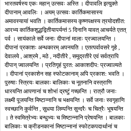
भारतवर्षस्य एकः महान् उत्सवः अस्ति । दीपावलि इत्युक्ते
दीपानाम् आवलिः । अयम् उत्सवः कार्तिकमासास्य
अमावस्यायां भवति । कार्तिकमासस्य कृष्णपक्षस्य त्रयोदशीत:
आरभ्य कार्तिकशुद्धद्वितीयापर्यन्तं 5 दिनानि यावत् आचर्यते एतत्
पर्व । सायंकाले सर्वे जनाः दीपानां मालाः प्रज्वालयन्ति ।
दीपानां प्रकाशः अन्धकारम् अपनयति । एतत्पर्वावसरे गृहे ,
देवालये , आश्रमे , मठे , नदीतीरे , समुद्रतीरे एवं सर्वत्रापि
दीपान् ज्वालयन्ति । प्रतिगृहं पुरत: आकाशदीप: प्रज्वाल्यते
। दीपानां प्रकाशेन सह स्फोटकानाम् अपि प्रकाश: भवति ।
पुरुषाः स्त्रियः बालकाः बालिकाः च नूतनानि वस्त्राणि
धारयन्ति आपणानां च शोभां द्रष्टुं गच्छन्ति । रात्रौ जनाः
लक्ष्मी पूजयन्ति मिष्टान्नानि च भक्षयन्ति । सर्वे जनाः स्वगृहाणि
स्वच्छानि कुर्वन्ति , सुधया लिम्पन्ति सुन्दरैः च चित्रैः भूषयन्ति
। ते स्वमित्रेभ्यः बन्धुभ्यः च मिष्टान्नानि प्रेषयन्ति । बालकाः
बालिकाः च क्रीडनकानां मिष्टान्नानां स्फोटकपदार्थानां च