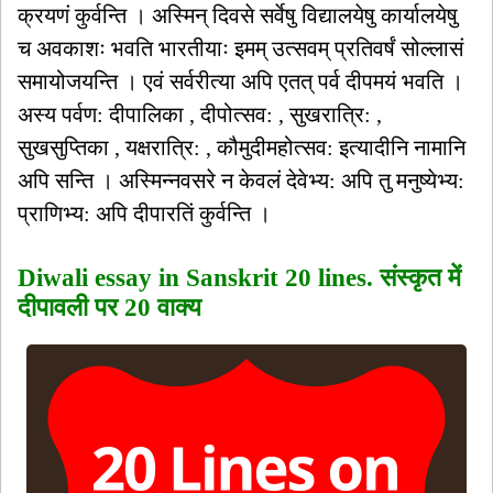
क्रयणं कुर्वन्ति । अस्मिन् दिवसे सर्वेषु विद्यालयेषु कार्यालयेषु
च अवकाशः भवति भारतीयाः इमम् उत्सवम् प्रतिवर्षं सोल्लासं
समायोजयन्ति । एवं सर्वरीत्या अपि एतत् पर्व दीपमयं भवति ।
अस्य पर्वण: दीपालिका , दीपोत्सव: , सुखरात्रि: ,
सुखसुप्तिका , यक्षरात्रि: , कौमुदीमहोत्सव: इत्यादीनि नामानि
अपि सन्ति । अस्मिन्नवसरे न केवलं देवेभ्य: अपि तु मनुष्येभ्य:
प्राणिभ्य: अपि दीपारतिं कुर्वन्ति ।
Diwali essay in Sanskrit 20 lines. संस्कृत में
दीपावली पर 20 वाक्य