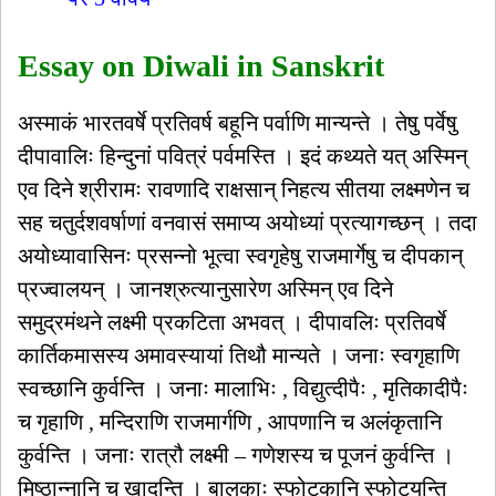
Essay on Diwali in Sanskrit
अस्माकं भारतवर्षे प्रतिवर्ष बहूनि पर्वाणि मान्यन्ते । तेषु पर्वेषु
दीपावालिः हिन्दुनां पवित्रं पर्वमस्ति । इदं कथ्यते यत् अस्मिन्
एव दिने श्रीरामः रावणादि राक्षसान् निहत्य सीतया लक्ष्मणेन च
सह चतुर्दशवर्षाणां वनवासं समाप्य अयोध्यां प्रत्यागच्छन् । तदा
अयोध्यावासिनः प्रसन्नो भूत्वा स्वगृहेषु राजमार्गेषु च दीपकान्
प्रज्वालयन् । जानश्रुत्यानुसारेण अस्मिन् एव दिने
समुद्रमंथने लक्ष्मी प्रकटिता अभवत् । दीपावलिः प्रतिवर्षे
कार्तिकमासस्य अमावस्यायां तिथौ मान्यते । जनाः स्वगृहाणि
स्वच्छानि कुर्वन्ति । जनाः मालाभिः , विद्युत्दीपैः , मृतिकादीपैः
च गृहाणि , मन्दिराणि राजमार्गणि , आपणानि च अलंकृतानि
कुर्वन्ति । जनाः रात्रौ लक्ष्मी – गणेशस्य च पूजनं कुर्वन्ति ।
मिष्ठान्नानि च खादन्ति । बालकाः स्फोटकानि स्फोटयन्ति