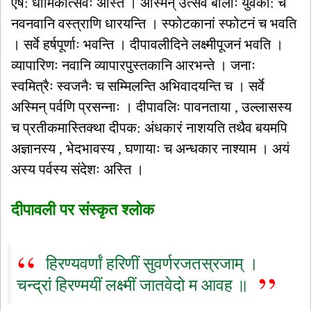
एष: धार्मिकोत्सवः अस्ति । अस्मिन् उत्सवे बालाः युवका: च
नवनवानि वस्त्राणि धारयन्ति । स्फोटकानां स्फोटनं च भवति
। सर्वे हर्षपूर्णाः भवन्ति । दीपावलीदिने लक्ष्मीपूजनं भवति ।
व्यापारिणः नवानि व्यापारपुस्तकानि आरभन्ते । जनाः
स्वमित्रैः स्वजनैः च सम्मिलन्ति अभिवादयन्ति च । सर्वे
अस्मिन् पर्वणि प्रसन्नाः । दीपावलिः पावनताया , उल्लासस्य
च प्रतीकमास्तिक्था दीपक: अंधकारं नाशयति तथैव बयमपि
अज्ञानस्य , भेदभावस्य , घणायाः च अन्धकार नाश्याम । अयं
अस्य पर्वस्य संदेशः अस्ति ।
दीपावली पर संस्कृत श्लोक
हिरण्यवर्णां हरिणीं सुवर्णरजतस्रजाम् ।
चन्द्रां हिरण्मयीं लक्ष्मीं जातवेदो म आवह ॥