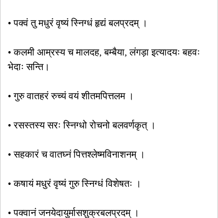
• पक्वं तु मधुरं वृष्यं स्निग्धं हृद्यं बलप्रदम् ।
• कलमी आम्रस्य च मालदह, बम्बैया, लंगड़ा इत्यादयः बहवः
भेदाः सन्ति।
• गुरु वातहरं रुच्यं वयं शीतमपित्तलम ।
• रसस्तस्य सरः स्निग्धो रोचनो बलवर्णकृत् ।
• सहकारं च वातघ्नं पित्तश्लेष्मविनाशनम् ।
• कषायं मधुरं वृष्यं गुरु स्निग्धं विशेषतः ।
• पक्वानं जनयेदायुर्मासशुक्रबलप्रदम् ।