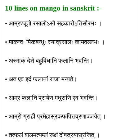
10 lines on mango in sanskrit :-
• आम्रश्चूतो रसालोऽसौ सहकारोऽतिसौरभः ।
• माकन्दः पिकबन्धुः स्याद्रसालः कामवल्लभः ।
• अस्माकं देशे बहुविधानि फलानि भवन्ति।
• अत एव इदं फलानां राजा मन्यते।
• आम्र फलानि प्रायेण मधुराणि एव भवन्ति।
• आम्रो ग्राही प्रमेहास्रकफपित्तव्रणाञ्जयेत् ।
• तत्फलं बालमत्यम्लं रूक्षं दोषत्रयास्रजित् ।