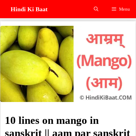
Skip
Hindi Ki Baat
Menu
to
content
10 lines on mango in
sanskrit || aam par sanskrit