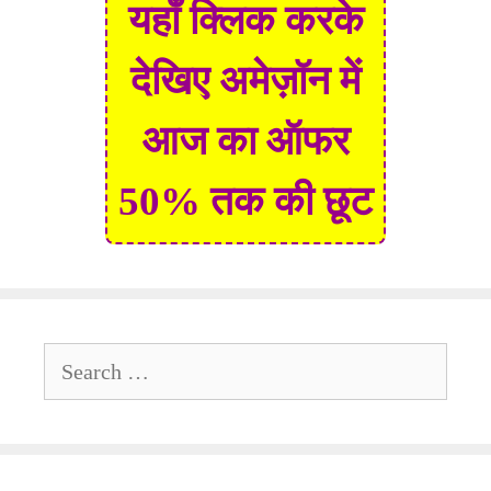
यहाँ क्लिक करके
देखिए अमेज़ॉन में
आज का ऑफर
50% तक की छूट
Search
for: