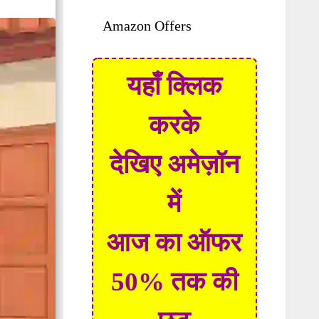
Amazon Offers
यहाँ क्लिक
करके
देखिए अमेज़ॉन
में
आज का ऑफर
50% तक की