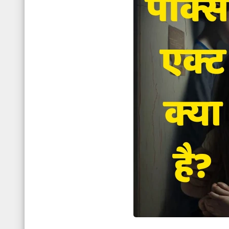
अधिकार
होता
है?