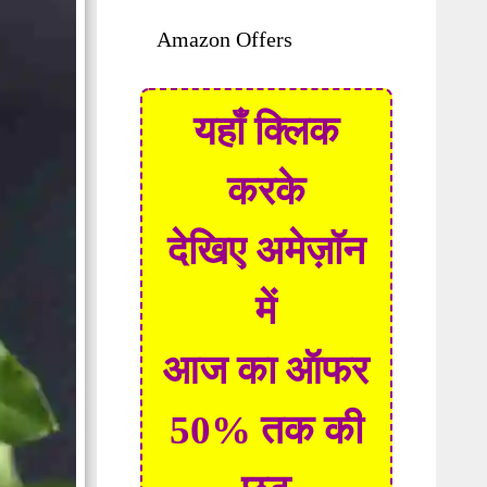
Amazon Offers
यहाँ क्लिक
करके
देखिए अमेज़ॉन
में
आज का ऑफर
50% तक की