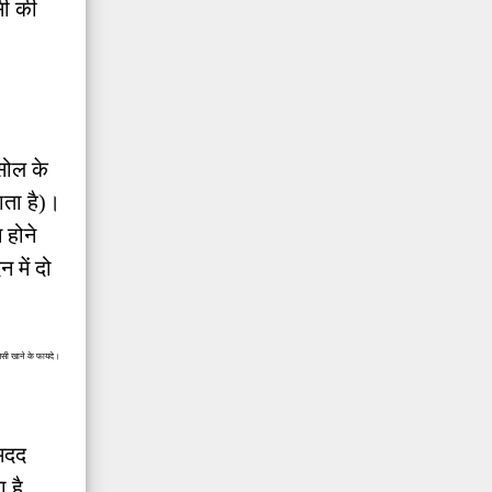
सी की
िसोल के
ाता है)।
 होने
 में दो
लसी खाने के फायदे।
 मदद
 है,