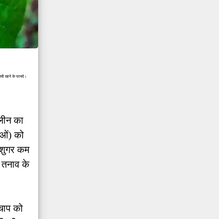
लसी खाने के फायदे।
िलीन का
ाओं) को
ड शुगर कम
 तनाव के
चाप को