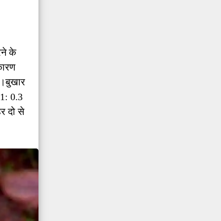
ने के
 कारण
िए।बुखार
 1: 0.3
र दो से