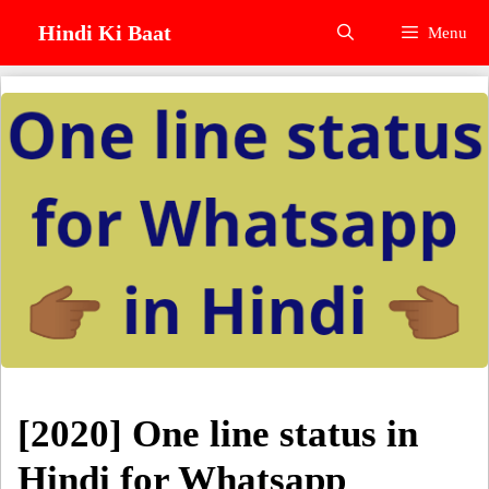
Skip
Hindi Ki Baat
Menu
to
content
[2020] One line status in
Hindi for Whatsapp