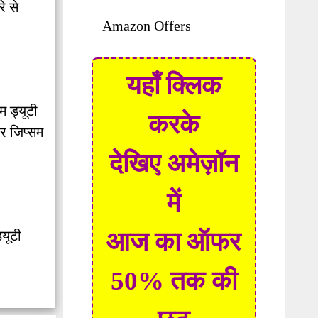
े से
Amazon Offers
यहाँ क्लिक
म ड्यूटी
करके
र जिप्सम
देखिए अमेज़ॉन
में
आज का ऑफर
्यूटी
50% तक की