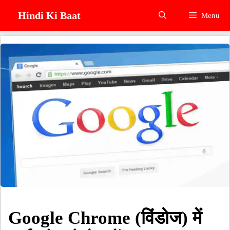
Skip
Hindi Ki Baat
Menu
to
content
Google Chrome (विंडोज) में