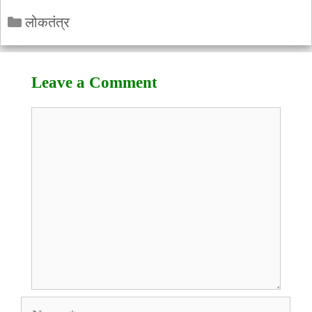
Categories
लोकतंत्र
Leave a Comment
Comment
Name