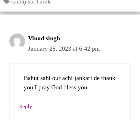
Tags
samaj sudharak
Vinod singh
January 28, 2023 at 6:42 pm
Bahut sahi our achi jankari de thank
you I pray God bless you.
Reply