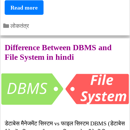
राइट
Read more
टू
Categories
रिकॉल
लोकतंत्र
क्या
है?
Difference Between DBMS and
इसके
File System in hindi
क्या
फायदे
हैं?
डेटाबेस मैनेजमेंट सिस्टम vs फाइल सिस्टम DBMS (डेटाबेस